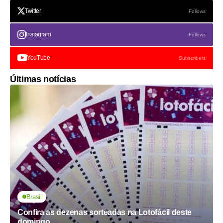
Twitter
Follows
Instagram
Follows
YouTube
Subscribers
Últimas notícias
Brasil
Confira as dezenas sorteadas na Lotofácil deste
domingo