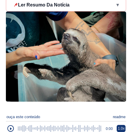
📌
Ler Resumo Da Notícia
▾
ouça este conteúdo
readme
1.0x
0:00