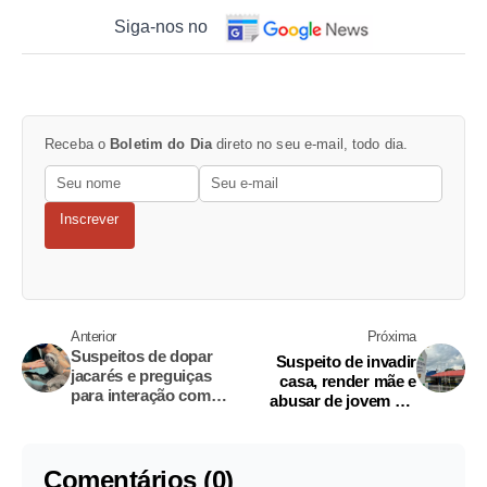
Siga-nos no
Receba o
Boletim do Dia
direto no seu e-mail, todo dia.
Inscrever
Anterior
Próxima
Suspeitos de dopar
Suspeito de invadir
jacarés e preguiças
casa, render mãe e
para interação com
abusar de jovem em
turistas são presos no
Coari é preso
Amazonas
Comentários (0)