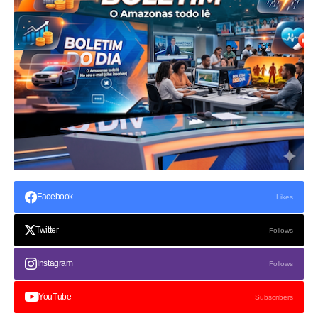
Facebook
Likes
Twitter
Follows
Instagram
Follows
YouTube
Subscribers