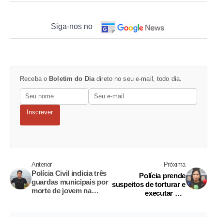
Siga-nos no
Receba o
Boletim do Dia
direto no seu e-mail, todo dia.
Inscrever
Anterior
Próxima
Polícia Civil indicia três
Polícia prende
guardas municipais por
suspeitos de torturar e
morte de jovem na
executar PM
Compensa
aposentado e amigo
em sítio no Tarumã