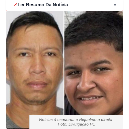
📌
Ler Resumo Da Notícia
▾
Vinícius à esquerda e Riquelme à direita -
Foto: Divulgação PC