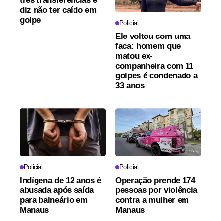
três transferências e
diz não ter caído em
golpe
Policial
Ele voltou com uma
faca: homem que
matou ex-
companheira com 11
golpes é condenado a
33 anos
Policial
Policial
Indígena de 12 anos é
Operação prende 174
abusada após saída
pessoas por violência
para balneário em
contra a mulher em
Manaus
Manaus