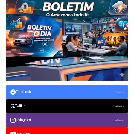
Facebook
Likes
Twitter
Follows
Instagram
Follows