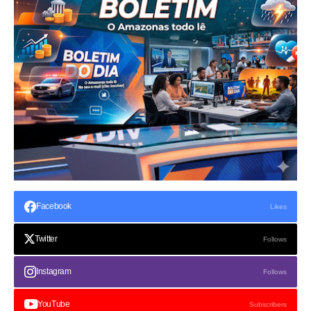
Facebook
Likes
Twitter
Follows
Instagram
Follows
YouTube
Subscribers