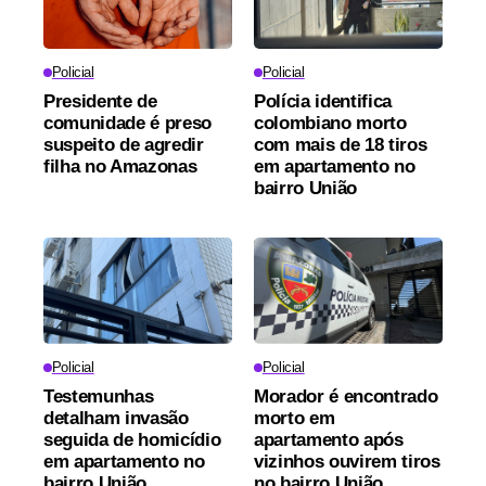
Policial
Policial
Presidente de
Polícia identifica
comunidade é preso
colombiano morto
suspeito de agredir
com mais de 18 tiros
filha no Amazonas
em apartamento no
bairro União
Policial
Policial
Testemunhas
Morador é encontrado
detalham invasão
morto em
seguida de homicídio
apartamento após
em apartamento no
vizinhos ouvirem tiros
bairro União
no bairro União