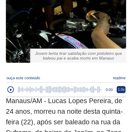
Jovem tenta tirar satisfação com pistoleiro que
baleou pai e acaba morto em Manaus
ouça este conteúdo
readme
1.0x
0:00
Manaus/AM - Lucas Lopes Pereira, de
24 anos, morreu na noite desta quinta-
feira (22), após ser baleado na rua da