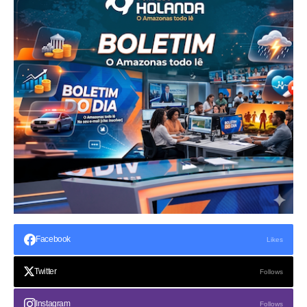
Facebook
Likes
Twitter
Follows
Instagram
Follows