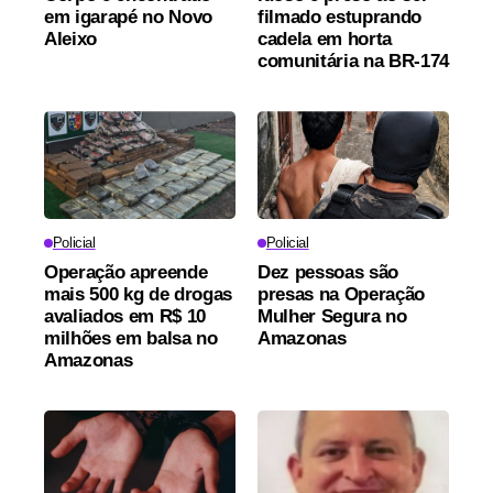
em igarapé no Novo
filmado estuprando
Aleixo
cadela em horta
comunitária na BR-174
Policial
Policial
Operação apreende
Dez pessoas são
mais 500 kg de drogas
presas na Operação
avaliados em R$ 10
Mulher Segura no
milhões em balsa no
Amazonas
Amazonas