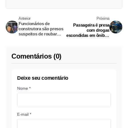
Anterior
Próxima
Funcionários de
Passageira é presa
construtora são presos
com drogas
suspeitos de roubar
escondidas em ônibus
mais de R$ 1 milhão em
na BR-174
materiais
Comentários (0)
Deixe seu comentário
Nome *
E-mail *