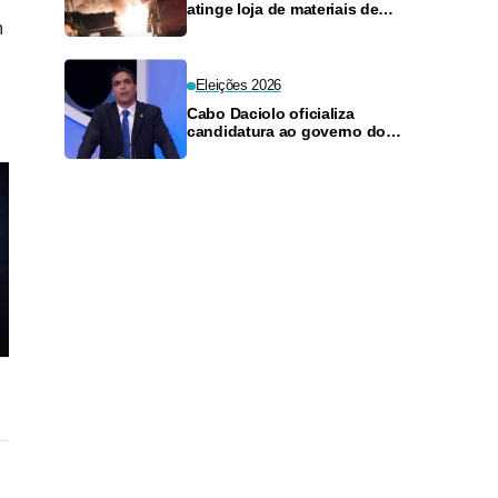
atinge loja de materiais de
m
construção no Monte das
Oliveiras
Eleições 2026
Cabo Daciolo oficializa
candidatura ao governo do
Amazonas pelo Mobiliza