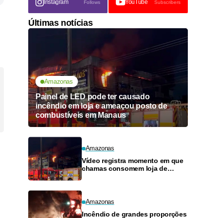
Instagram
YouTube
Follows
Subscribers
Últimas notícias
Amazonas
Painel de LED pode ter causado
incêndio em loja e ameaçou posto de
combustíveis em Manaus
Amazonas
Vídeo registra momento em que
chamas consomem loja de
materiais de construção no
Monte das Oliveiras
Amazonas
Incêndio de grandes proporções