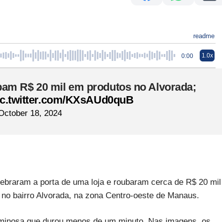
readme
1.0x
0:00
bam R$ 20 mil em produtos no Alvorada;
ic.twitter.com/KXsAUd0quB
October 18, 2024
braram a porta de uma loja e roubaram cerca de R$ 20 mil
, no bairro Alvorada, na zona Centro-oeste de Manaus.
riminosa que durou menos de um minuto. Nas imagens, os