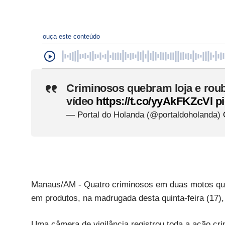
ouça este conteúdo
Criminosos quebram loja e rou
vídeo
https://t.co/yyAkFKZcVl
p
— Portal do Holanda (@portaldoholanda)
Manaus/AM - Quatro criminosos em duas motos que
em produtos, na madrugada desta quinta-feira (17)
Uma câmera de vigilância registrou toda a ação c