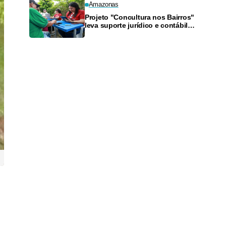
Amazonas
Projeto "Concultura nos Bairros"
leva suporte jurídico e contábil a
artistas da Zona Sul neste
sábado