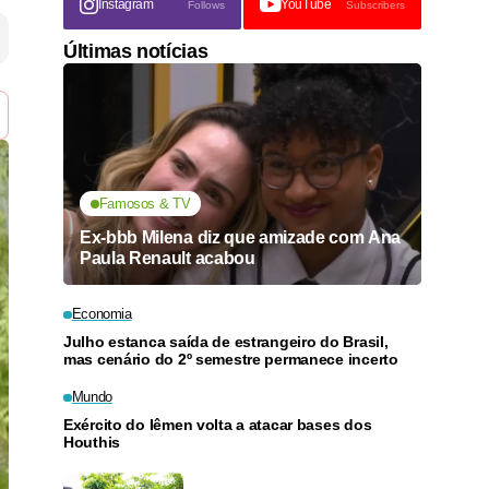
Instagram
YouTube
Follows
Subscribers
Últimas notícias
Famosos & TV
Ex-bbb Milena diz que amizade com Ana
Paula Renault acabou
Economia
Julho estanca saída de estrangeiro do Brasil,
mas cenário do 2º semestre permanece incerto
Mundo
Exército do Iêmen volta a atacar bases dos
Houthis