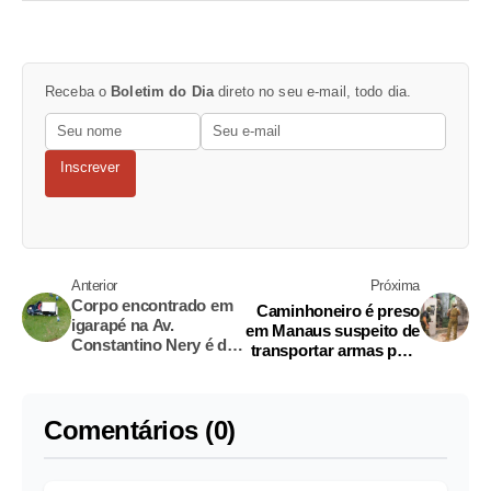
Receba o
Boletim do Dia
direto no seu e-mail, todo dia.
Inscrever
Anterior
Próxima
Corpo encontrado em
Caminhoneiro é preso
igarapé na Av.
em Manaus suspeito de
Constantino Nery é de
transportar armas para
mulher trans torturada
facção venezuelana
e esganada
Comentários (0)