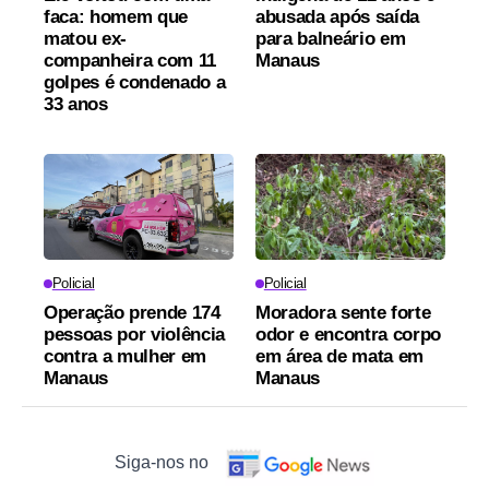
faca: homem que
abusada após saída
matou ex-
para balneário em
companheira com 11
Manaus
golpes é condenado a
33 anos
Policial
Policial
Operação prende 174
Moradora sente forte
pessoas por violência
odor e encontra corpo
contra a mulher em
em área de mata em
Manaus
Manaus
Siga-nos no