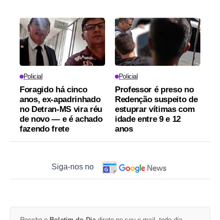
Policial
Policial
Foragido há cinco
Professor é preso no
anos, ex-apadrinhado
Redenção suspeito de
no Detran-MS vira réu
estuprar vítimas com
de novo — e é achado
idade entre 9 e 12
fazendo frete
anos
Siga-nos no
Receba o
Boletim do Dia
direto no seu e-mail, todo dia.