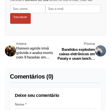
Inscrever
Anterior
Próxima
Homem agride irmã
Bandidos explodem
grávida e acaba morto
caixas eletrônicos em
com 8 facadas em
Paraty e usam lanchas
Manaus
para fugir
Comentários (0)
Deixe seu comentário
Nome *