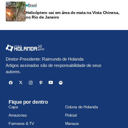
Brasil
Helicóptero cai em área de mata na Vista Chinesa,
no Rio de Janeiro
Diretor-Presidente: Raimundo de Holanda
Artigos assinados são de responsabilidade de seus
autores.
Fique por dentro
Capa
Coluna do Holanda
Amazonas
Policial
Famosos & TV
Manaus