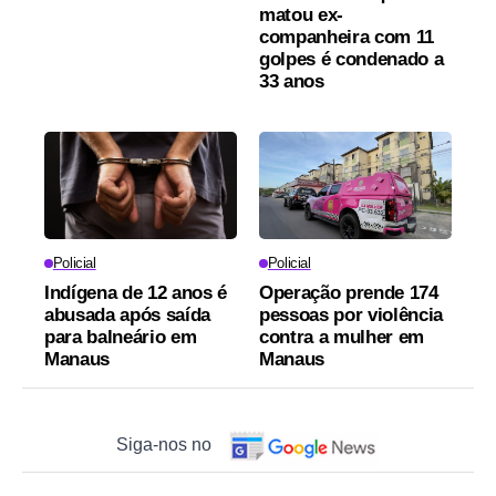
matou ex-
companheira com 11
golpes é condenado a
33 anos
Policial
Policial
Indígena de 12 anos é
Operação prende 174
abusada após saída
pessoas por violência
para balneário em
contra a mulher em
Manaus
Manaus
Siga-nos no