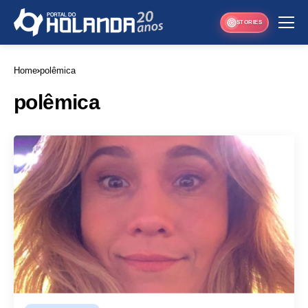
STORIES
Home
polêmica
polêmica