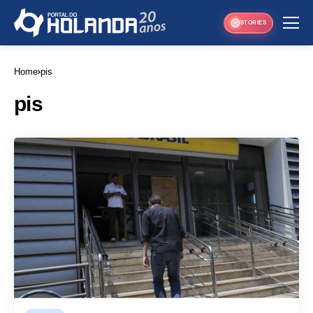
STORIES
Home
pis
pis