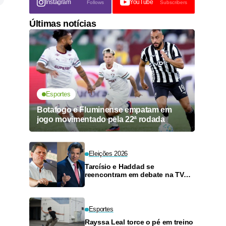
Instagram
YouTube
Follows
Subscribers
Últimas notícias
Esportes
Botafogo e Fluminense empatam em
jogo movimentado pela 22ª rodada
Eleições 2026
Tarcísio e Haddad se
reencontram em debate na TV
neste domingo
Esportes
Rayssa Leal torce o pé em treino