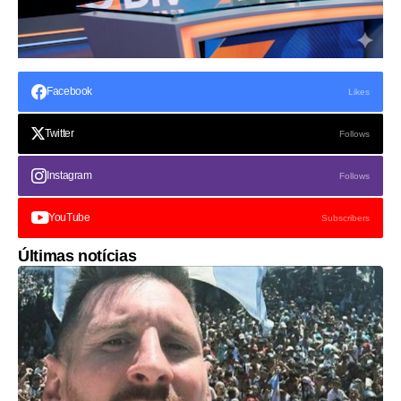
Facebook
Likes
Twitter
Follows
Instagram
Follows
YouTube
Subscribers
Últimas notícias