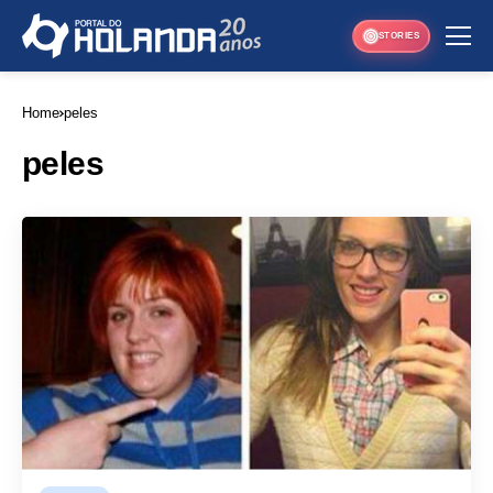
STORIES
Home
peles
peles