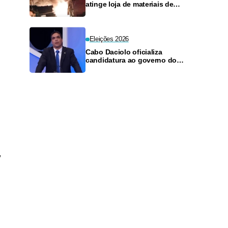
atinge loja de materiais de
construção no Monte das
Oliveiras
Eleições 2026
Cabo Daciolo oficializa
candidatura ao governo do
Amazonas pelo Mobiliza
,