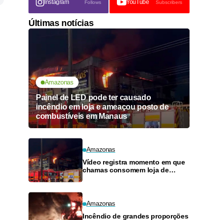
Instagram
YouTube
Follows
Subscribers
Últimas notícias
Amazonas
Painel de LED pode ter causado
incêndio em loja e ameaçou posto de
combustíveis em Manaus
Amazonas
Vídeo registra momento em que
chamas consomem loja de
materiais de construção no
Monte das Oliveiras
Amazonas
Incêndio de grandes proporções