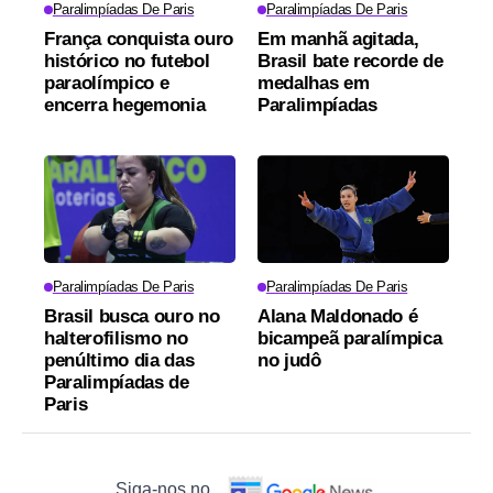
Paralimpíadas De Paris
Paralimpíadas De Paris
França conquista ouro
Em manhã agitada,
histórico no futebol
Brasil bate recorde de
paraolímpico e
medalhas em
encerra hegemonia
Paralimpíadas
Paralimpíadas De Paris
Paralimpíadas De Paris
Brasil busca ouro no
Alana Maldonado é
halterofilismo no
bicampeã paralímpica
penúltimo dia das
no judô
Paralimpíadas de
Paris
Siga-nos no