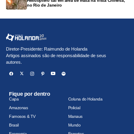
Helicóptero cai em área de mata na Vista Chinesa,
no Rio de Janeiro
Diretor-Presidente: Raimundo de Holanda
Artigos assinados são de responsabilidade de seus
autores.
Fique por dentro
Capa
Coluna do Holanda
Amazonas
Policial
Famosos & TV
Manaus
Brasil
Mundo
Economia
Esportes