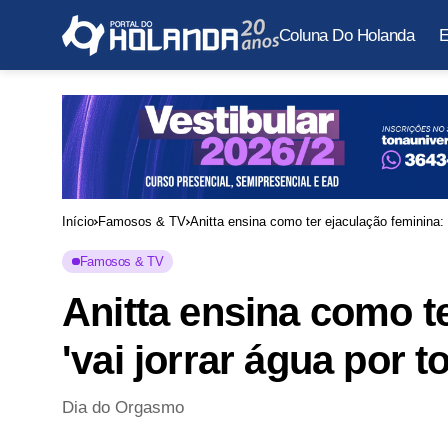
Coluna Do Holanda
E
Início
Famosos & TV
Anitta ensina como ter ejaculação feminina: '
Famosos & TV
Anitta ensina como t
'vai jorrar água por t
Dia do Orgasmo