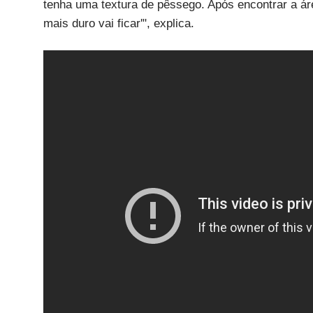
tenha uma textura de pêssego. Após encontrar a ár
mais duro vai ficar'", explica.