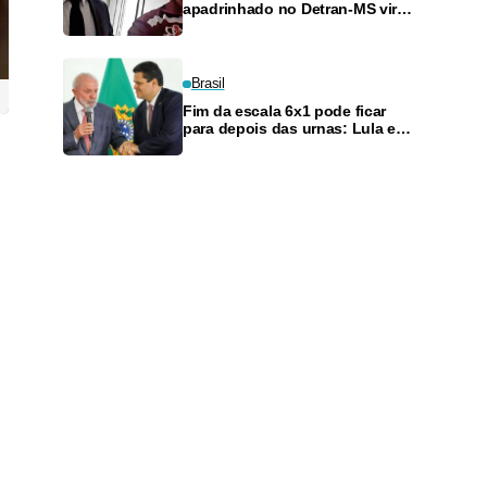
apadrinhado no Detran-MS vira
réu de novo — e é achado
fazendo frete
Brasil
Fim da escala 6x1 pode ficar
para depois das urnas: Lula e
Alcolumbre discutem adiamento