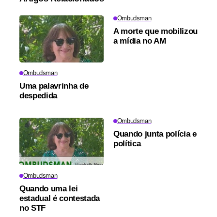
Ombudsman
A morte que mobilizou
a mídia no AM
Ombudsman
Uma palavrinha de
despedida
Ombudsman
Quando junta polícia e
política
Ombudsman
Quando uma lei
estadual é contestada
no STF