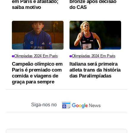
em Paris é afastado;
bronze após decisão
saiba motivo
do CAS
Olimpíadas 2024 Em Paris
Olimpíadas 2024 Em Paris
Campeão olímpico em
Italiana será primeira
Paris é premiado com
atleta trans da história
comida e viagens de
das Paralimpíadas
graça para sempre
Siga-nos no