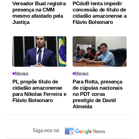
Vereador Bual registra
PCdoB tenta impedir
presença na CMM
concessão de título de
mesmo afastado pela
cidadão amazonense a
Justiça
Flávio Bolsonaro
Manaus
Manaus
PL propõe título de
Para Rotta, presença
cidadão amazonense
de cúpulas nacionais
para Nikolas Ferreira e
no PDT coroa
Flávio Bolsonaro
prestígio de David
Almeida
Siga-nos no