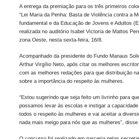
A entrega da premiação para os três primeiros co
“Lei Maria da Penha: Basta de Violência contra a Mu
fundamental e da Educação de Jovens e Adultos (E
realizada no auditório Isabel Victoria de Mattos Pe
zona Oeste, nesta sexta-feira, 16/8.
Acompanhado da presidente do Fundo Manaus Solidár
Arthur Virgílio Neto, após citar os melhores escrit
com as melhores redações para que distribuição nas
sobre a importância do respeito às mulheres.
“Estou sugerindo que seja feito um livrinho para 
possamos levar às escolas e instigar a capacidade 
todos o respeito às mulheres e vai aceitar a dive
nada mais meigo para nós que as mulheres”, disse o
O concurso foi realizado em parceria pelas secreta