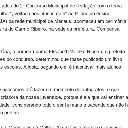
locados do 2° Concurso Municipal de Redação com o tema
lher”, voltado aos alunos do 6º ao 9º ano do ensino
JA) da rede municipal de Manaus, aconteceu em cerimônia
reira do Carmo Ribeiro, na sede da prefeitura, Compensa,
ia, a primeira-dama Elisabeth Valeiko Ribeiro, o prefeito
ores do concurso, determinou que fosse publicado um livro
 escolas. A ideia, segundo ele, é incentivar mais alunos
que possamos até fazer um momento de autógrafos, e que
criadora da nossa juventude, porque é ela que vai ensinar a
rsidade, considerando todo o ser humano e sabendo que não 
 prefeito.
rias Municipais da Mulher, Assistência Social e Cidadania