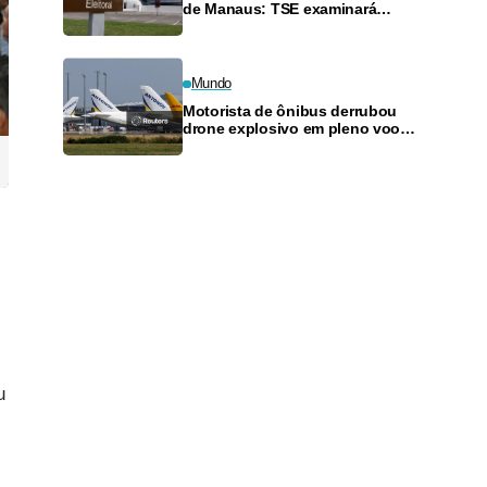
de Manaus: TSE examinará
recurso que tenta suspender
cassação de vereador
Mundo
Motorista de ônibus derrubou
drone explosivo em pleno voo
em aeroporto alemão, diz
deputado
u