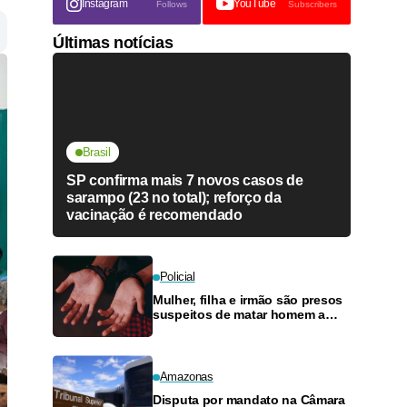
Instagram
YouTube
Follows
Subscribers
Últimas notícias
Brasil
SP confirma mais 7 novos casos de
sarampo (23 no total); reforço da
vacinação é recomendado
Policial
Mulher, filha e irmão são presos
suspeitos de matar homem a
pedradas no Educandos
Amazonas
Disputa por mandato na Câmara