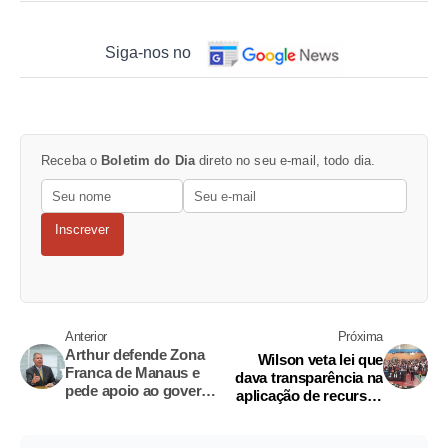
Siga-nos no
Receba o
Boletim do Dia
direto no seu e-mail, todo dia.
Inscrever
Anterior
Próxima
Arthur defende Zona
Wilson veta lei que
Franca de Manaus e
dava transparência na
pede apoio ao governo
aplicação de recursos
federal
do Fundeb no Estado