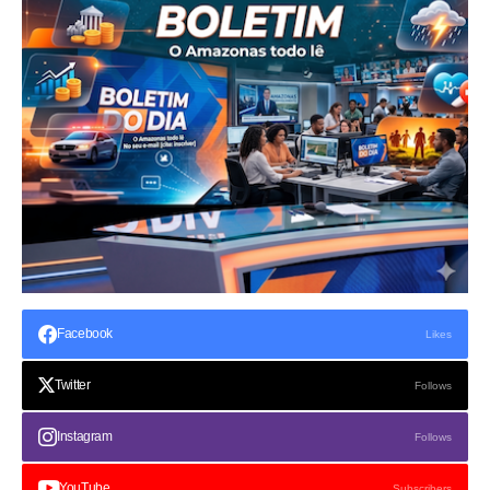
Facebook
Likes
Twitter
Follows
Instagram
Follows
YouTube
Subscribers