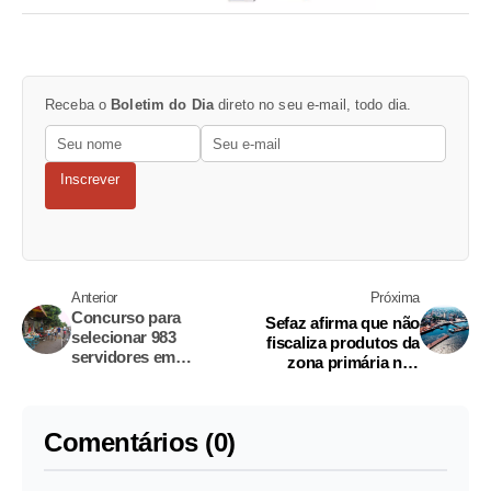
Receba o
Boletim do Dia
direto no seu e-mail, todo dia.
Inscrever
Anterior
Próxima
Concurso para
Sefaz afirma que não
selecionar 983
fiscaliza produtos da
servidores em
zona primária nos
Manacapuru é
portos de Manaus
suspenso
Comentários (0)