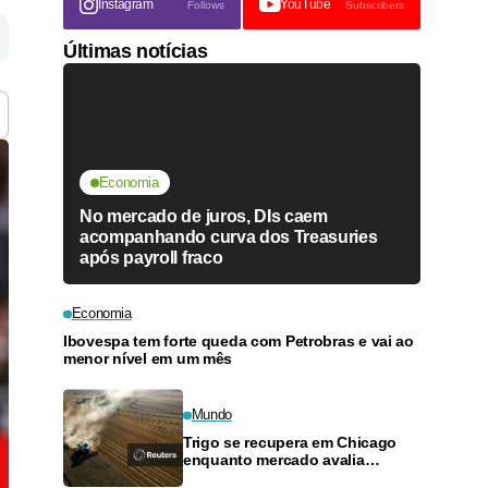
Instagram
YouTube
Follows
Subscribers
Últimas notícias
Economia
No mercado de juros, DIs caem
acompanhando curva dos Treasuries
após payroll fraco
Economia
Ibovespa tem forte queda com Petrobras e vai ao
menor nível em um mês
Mundo
Trigo se recupera em Chicago
enquanto mercado avalia
ataques no Mar Negro