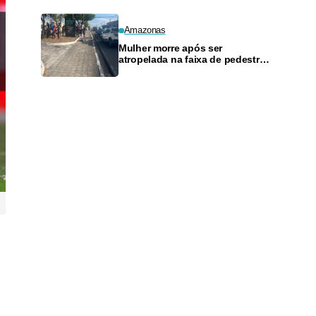
Amazonas
Mulher morre após ser
atropelada na faixa de pedestres
na Avenida Rodrigo Otávio