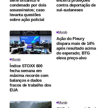
série britânico é
encerra proteções
condenado por dois
contra deportação de
assassinatos; caso
sul-sudaneses
levanta questões
sobre ação policial
Mundo
Ação do Fleury
dispara mais de 14%
após resultado acima
do esperado; BTG
eleva preço-alvo
Mundo
Índice STOXX 600
fecha semana em
máxima recorde com
balanços e dados
fracos de trabalho dos
EUA
Mundo