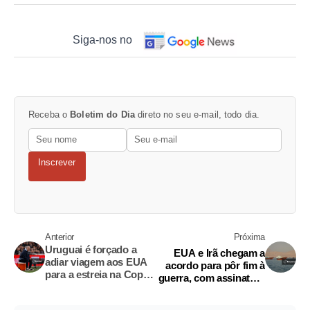
Siga-nos no
Receba o
Boletim do Dia
direto no seu e-mail, todo dia.
Inscrever
Anterior
Próxima
Uruguai é forçado a
EUA e Irã chegam a
adiar viagem aos EUA
acordo para pôr fim à
para a estreia na Copa
guerra, com assinatura
do Mundo, diz
marcada para sexta-
imprensa local
feira