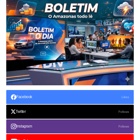
Facebook
Likes
Twitter
Follows
Instagram
Follows