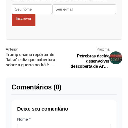
Inscrever
Anterior
Próxima
Trump chama repórter de
Petrobras decide
'falso' e diz que cobertura
desenvolver
sobre a guerra no Irã é
descoberta de Aram
'traidora'
em Santos, diz
presidente
Comentários (0)
Deixe seu comentário
Nome *