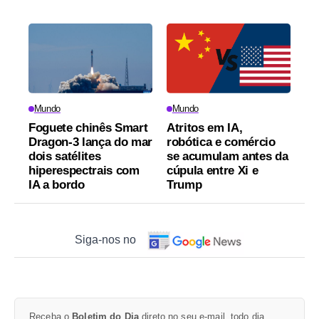
Mundo
Mundo
Foguete chinês Smart
Atritos em IA,
Dragon-3 lança do mar
robótica e comércio
dois satélites
se acumulam antes da
hiperespectrais com
cúpula entre Xi e
IA a bordo
Trump
Siga-nos no
Receba o
Boletim do Dia
direto no seu e-mail, todo dia.