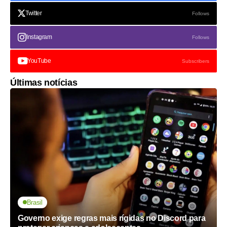
Twitter
Follows
Instagram
Follows
YouTube
Subscribers
Últimas notícias
Brasil
Governo exige regras mais rígidas no Discord para