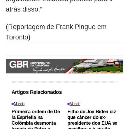
atrás disso.”
(Reportagem de Frank Pingue em
Toronto)
Artigos Relacionados
Mundo
Mundo
Primeira ordem de De
Filho de Joe Biden diz
la Espriella na
que câncer do ex-
Colômbia desmonta
presidente dos EUA se
legado de Petro e
espalhou e é 'muito