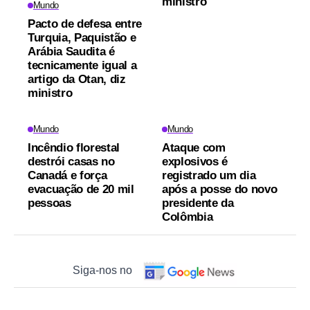
ministro
Mundo
Pacto de defesa entre
Turquia, Paquistão e
Arábia Saudita é
tecnicamente igual a
artigo da Otan, diz
ministro
Mundo
Mundo
Incêndio florestal
Ataque com
destrói casas no
explosivos é
Canadá e força
registrado um dia
evacuação de 20 mil
após a posse do novo
pessoas
presidente da
Colômbia
Siga-nos no