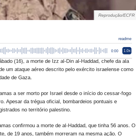
Reprodução/ECFR
readme
1.0x
0:00
bado (16), a morte de Izz al-Din al-Haddad, chefe da ala
o de um ataque aéreo descrito pelo exército israelense como
Cidade de Gaza.
amas a ser morto por Israel desde o início do cessar-fogo
. Apesar da trégua oficial, bombardeios pontuais e
strados no território palestino.
amas confirmou a morte de al-Haddad, que tinha 56 anos. O
ante, de 19 anos, também morreram na mesma ação. O