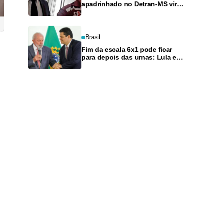
apadrinhado no Detran-MS vira
réu de novo — e é achado
fazendo frete
Brasil
Fim da escala 6x1 pode ficar
para depois das urnas: Lula e
Alcolumbre discutem adiamento