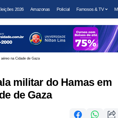
leições 2026
Amazonas
Policial
Famosos & TV
M
e aéreo na Cidade de Gaza
 ala militar do Hamas em
ade de Gaza