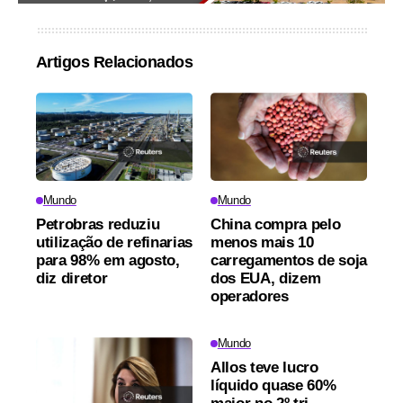
Artigos Relacionados
Mundo
Mundo
Petrobras reduziu
China compra pelo
utilização de refinarias
menos mais 10
para 98% em agosto,
carregamentos de soja
diz diretor
dos EUA, dizem
operadores
Mundo
Allos teve lucro
líquido quase 60%