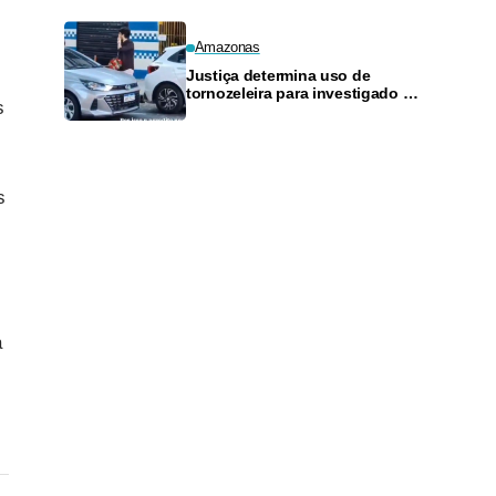
Amazonas
Justiça determina uso de
tornozeleira para investigado por
s
perseguir estudante em Manaus
s
a