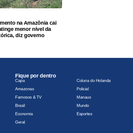
mento na Amazônia cai
atinge menor nível da
tórica, diz governo
Fique por dentro
Capa
Coluna do Holanda
Amazonas
Policial
Famosos & TV
Manaus
Brasil
Mundo
Economia
Esportes
Geral