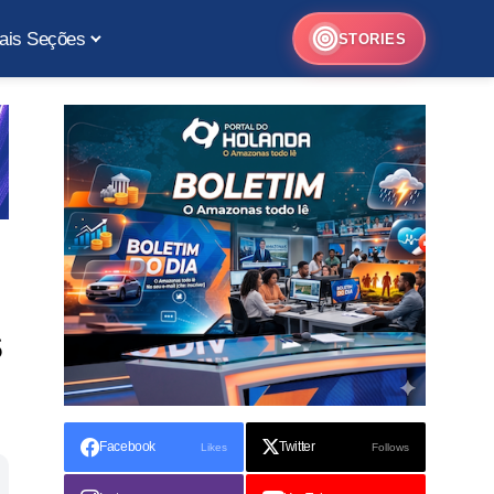
ais Seções
STORIES
s
Facebook
Twitter
Likes
Follows