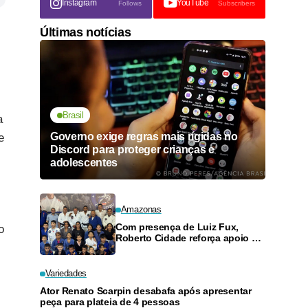
Instagram
YouTube
Follows
Subscribers
Últimas notícias
Brasil
a
Governo exige regras mais rígidas no
e
Discord para proteger crianças e
adolescentes
Amazonas
Com presença de Luiz Fux,
o
Roberto Cidade reforça apoio a
projeto social de jiu-jitsu no
Ouro Verde
Variedades
Ator Renato Scarpin desabafa após apresentar
peça para plateia de 4 pessoas