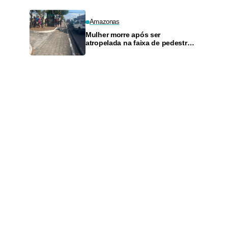
Amazonas
Mulher morre após ser
atropelada na faixa de pedestres
na Avenida Rodrigo Otávio