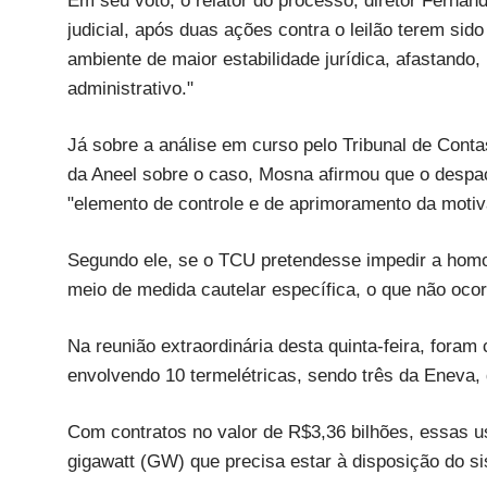
Em seu voto, o relator do processo, diretor Ferna
judicial, após duas ações contra o leilão terem si
ambiente de maior estabilidade jurídica, afastando
administrativo."
Já sobre a análise em curso pelo Tribunal de Cont
da Aneel sobre o caso, Mosna afirmou que o despa
"elemento de controle e de aprimoramento da moti
Segundo ele, se o TCU pretendesse impedir a homol
meio de medida cautelar específica, o que não ocor
Na reunião extraordinária desta quinta-feira, fora
envolvendo 10 termelétricas, sendo três da Eneva, 
Com contratos no valor de R$3,36 bilhões, essas u
gigawatt (GW) que precisa estar à disposição do si