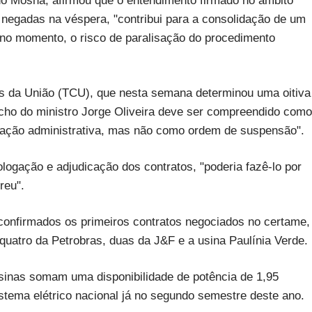
ndo Mosna, afirmou que o entendimento firmado no âmbito
do negadas na véspera, "contribui para a consolidação de um
, no momento, o risco de paralisação do procedimento
as da União (TCU), que nesta semana determinou uma oitiva
cho do ministro Jorge Oliveira deve ser compreendido como
vação administrativa, mas não como ordem de suspensão".
ogação e adjudicação dos contratos, "poderia fazê-lo por
reu".
m confirmados os primeiros contratos negociados no certame,
quatro da Petrobras, duas da J&F e a usina Paulínia Verde.
sinas somam uma disponibilidade de potência de 1,95
stema elétrico nacional já no segundo semestre deste ano.