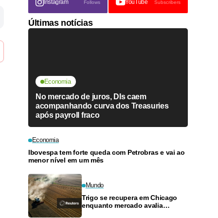
Instagram
YouTube
Follows
Subscribers
Últimas notícias
Economia
No mercado de juros, DIs caem
acompanhando curva dos Treasuries
após payroll fraco
Economia
Ibovespa tem forte queda com Petrobras e vai ao
menor nível em um mês
Mundo
Trigo se recupera em Chicago
enquanto mercado avalia
ataques no Mar Negro