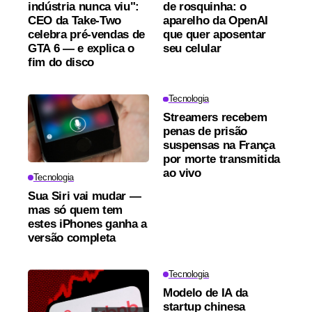
indústria nunca viu":
de rosquinha: o
CEO da Take-Two
aparelho da OpenAI
celebra pré-vendas de
que quer aposentar
GTA 6 — e explica o
seu celular
fim do disco
Tecnologia
Streamers recebem
penas de prisão
suspensas na França
por morte transmitida
ao vivo
Tecnologia
Sua Siri vai mudar —
mas só quem tem
estes iPhones ganha a
versão completa
Tecnologia
Modelo de IA da
startup chinesa