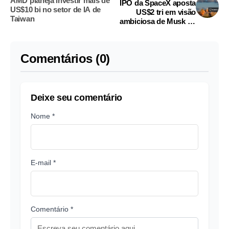
AMD planeja investir mais de
IPO da SpaceX aposta
US$10 bi no setor de IA de
US$2 tri em visão
Taiwan
ambiciosa de Musk de
foguetes à IA
Comentários (0)
Deixe seu comentário
Nome *
E-mail *
Comentário *