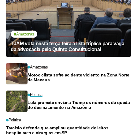
Amazonas
TJAM vota nesta terça-feira a lista tríplice para vaga
da advocacia pelo Quinto Constitucional
Amazonas
Motociclista sofre acidente violento na Zona Norte
de Manaus
Política
Lula promete enviar a Trump os números da queda
do desmatamento na Amazônia
Política
Tarcísio defende que ampliou quantidade de leitos
hospitalares e cirurgias em SP