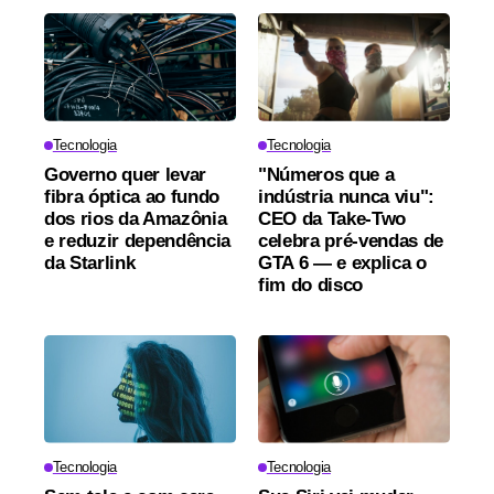
Tecnologia
Tecnologia
Governo quer levar
"Números que a
fibra óptica ao fundo
indústria nunca viu":
dos rios da Amazônia
CEO da Take-Two
e reduzir dependência
celebra pré-vendas de
da Starlink
GTA 6 — e explica o
fim do disco
Tecnologia
Tecnologia