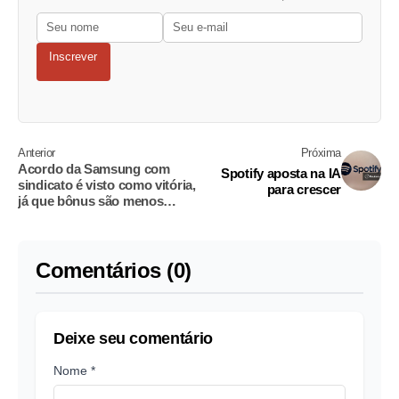
Inscrever
Anterior
Próxima
Acordo da Samsung com
Spotify aposta na IA
sindicato é visto como vitória,
para crescer
já que bônus são menos
generosos do que os da SK
Hynix
Comentários (0)
Deixe seu comentário
Nome *