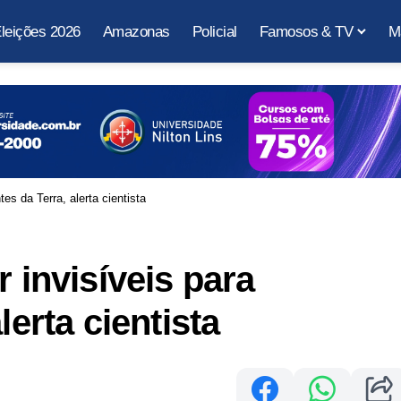
leições 2026
Amazonas
Policial
Famosos & TV
M
tes da Terra, alerta cientista
r invisíveis para
lerta cientista