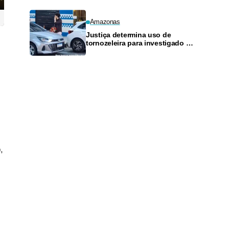
Amazonas
Justiça determina uso de
tornozeleira para investigado por
perseguir estudante em Manaus
,