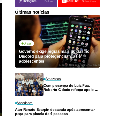
Instagram
YouTube
Follows
Subscribers
Últimas notícias
Brasil
Governo exige regras mais rígidas no
Discord para proteger crianças e
adolescentes
Amazonas
Com presença de Luiz Fux,
Roberto Cidade reforça apoio a
projeto social de jiu-jitsu no
Ouro Verde
Variedades
Ator Renato Scarpin desabafa após apresentar
peça para plateia de 4 pessoas