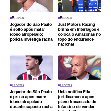
Esportes
Esportes
Jogador do São Paulo
Just Motors Racing
é solto após matar
brilha em Interlagos e
idoso atropelado;
coloca o Amazonas no
polícia investiga racha
topo do endurance
nacional
Esportes
Esportes
Jogador do São Paulo
Uefa notifica Fifa
é preso após matar
juridicamente após
idoso atropelado
plano fracassado de
durante suposto racha
Infantino de vender