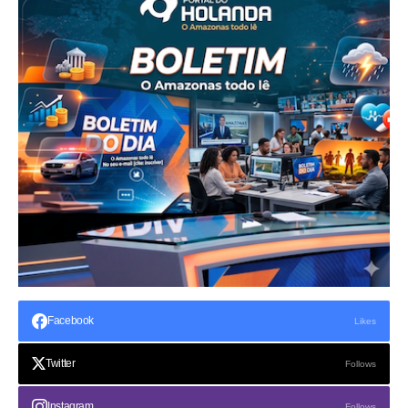
Facebook
Likes
Twitter
Follows
Instagram
Follows