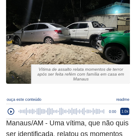
Vítima de assalto relata momentos de terror
após ser feita refém com família em casa em
Manaus
ouça este conteúdo
readme
1.0x
0:00
Manaus/AM - Uma vítima, que não quis
ser identificada, relatou os momentos