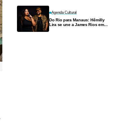
Agenda Cultural
Do Rio para Manaus: Hêmilly
Lira se une a James Rios em
noite de samba e boi-bumbá
e