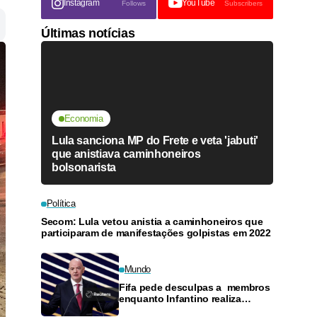
Instagram
YouTube
Follows
Subscribers
Últimas notícias
Economia
Lula sanciona MP do Frete e veta 'jabuti'
que anistiava caminhoneiros
bolsonarista
Política
Secom: Lula vetou anistia a caminhoneiros que
participaram de manifestações golpistas em 2022
Mundo
Fifa pede desculpas a membros
enquanto Infantino realiza
reunião de emergência