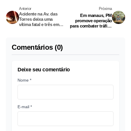
Anterior
Próxima
Acidente na Av. das
Em manaus, PM
Torres deixa uma
promove operação
vítima fatal e três em
para combater tráfico
estado grave
de drogas nas escolas
públicas
Comentários (0)
Deixe seu comentário
Nome *
E-mail *