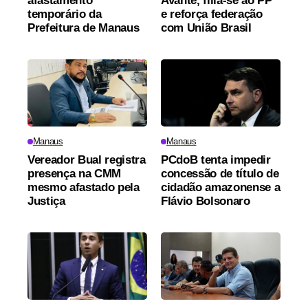
afastamento
Avante, filia-se ao PP
temporário da
e reforça federação
Prefeitura de Manaus
com União Brasil
Manaus
Manaus
Vereador Bual registra
PCdoB tenta impedir
presença na CMM
concessão de título de
mesmo afastado pela
cidadão amazonense a
Justiça
Flávio Bolsonaro