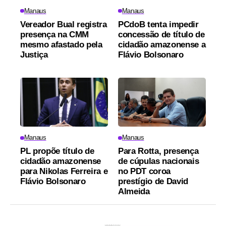
Manaus
Manaus
Vereador Bual registra
PCdoB tenta impedir
presença na CMM
concessão de título de
mesmo afastado pela
cidadão amazonense a
Justiça
Flávio Bolsonaro
Manaus
Manaus
PL propõe título de
Para Rotta, presença
cidadão amazonense
de cúpulas nacionais
para Nikolas Ferreira e
no PDT coroa
Flávio Bolsonaro
prestígio de David
Almeida