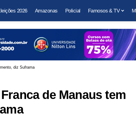
leições 2026
Amazonas
Policial
Famosos & TV
M
mento, diz Suframa
 Franca de Manaus tem
rama