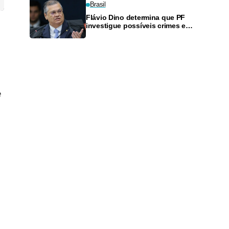
Brasil
Flávio Dino determina que PF
investigue possíveis crimes em
execução de emendas PIX
e