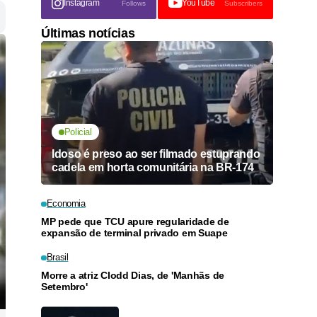
Instagram
YouTube
Follows
Subscribers
Últimas notícias
Policial
Idoso é preso ao ser filmado estuprando
cadela em horta comunitária na BR-174
Economia
MP pede que TCU apure regularidade de
expansão de terminal privado em Suape
Brasil
Morre a atriz Clodd Dias, de 'Manhãs de
Setembro'