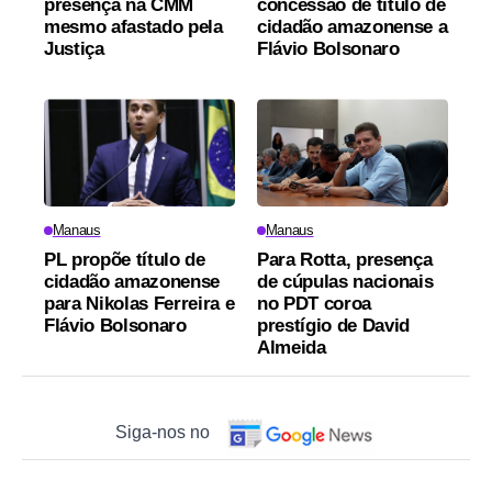
presença na CMM
concessão de título de
mesmo afastado pela
cidadão amazonense a
Justiça
Flávio Bolsonaro
Manaus
Manaus
PL propõe título de
Para Rotta, presença
cidadão amazonense
de cúpulas nacionais
para Nikolas Ferreira e
no PDT coroa
Flávio Bolsonaro
prestígio de David
Almeida
Siga-nos no