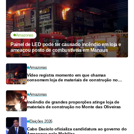
Amazonas
Painel de LED pode ter causado incêndio em loja e
ameaçou posto de combustíveis em Manaus
Amazonas
Vídeo registra momento em que chamas
consomem loja de materiais de construção no
Monte das Oliveiras
Amazonas
Incêndio de grandes proporções atinge loja de
materiais de construção no Monte das Oliveiras
Eleições 2026
Cabo Daciolo oficializa candidatura ao governo do
Amazonas pelo Mobiliza