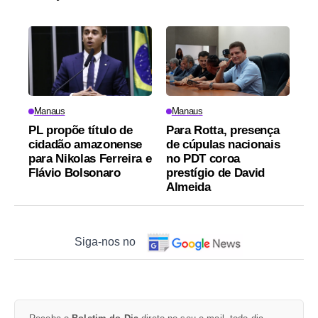
Manaus
Manaus
PL propõe título de
Para Rotta, presença
cidadão amazonense
de cúpulas nacionais
para Nikolas Ferreira e
no PDT coroa
Flávio Bolsonaro
prestígio de David
Almeida
Siga-nos no