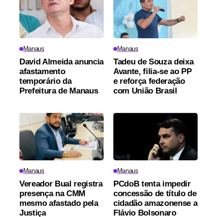
Manaus
Manaus
David Almeida anuncia
Tadeu de Souza deixa
afastamento
Avante, filia-se ao PP
temporário da
e reforça federação
Prefeitura de Manaus
com União Brasil
Manaus
Manaus
Vereador Bual registra
PCdoB tenta impedir
presença na CMM
concessão de título de
mesmo afastado pela
cidadão amazonense a
Justiça
Flávio Bolsonaro