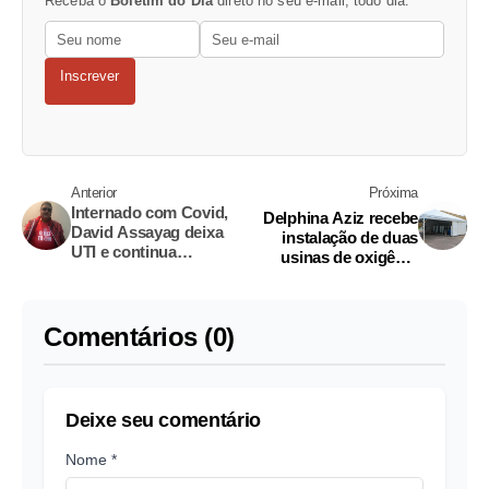
Receba o
Boletim do Dia
direto no seu e-mail, todo dia.
Inscrever
Anterior
Próxima
Internado com Covid,
Delphina Aziz recebe
David Assayag deixa
instalação de duas
UTI e continua
usinas de oxigênio
tratamento em casa
doadas pelo MS
Comentários (0)
Deixe seu comentário
Nome *