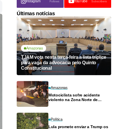
Instagram
YouTube
Follows
Subscribers
Últimas notícias
Amazonas
TJAM vota nesta terça-feira a lista tríplice
para vaga da advocacia pelo Quinto
Constitucional
Amazonas
Motociclista sofre acidente
violento na Zona Norte de
Manaus
Política
Lula promete enviar a Trump os