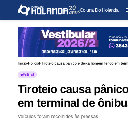
Coluna Do Holanda
E
Início
Policial
Tiroteio causa pânico e deixa homem ferido em ter
Policial
Tiroteio causa pânic
em terminal de ônib
Veículos foram recolhidos às pressas