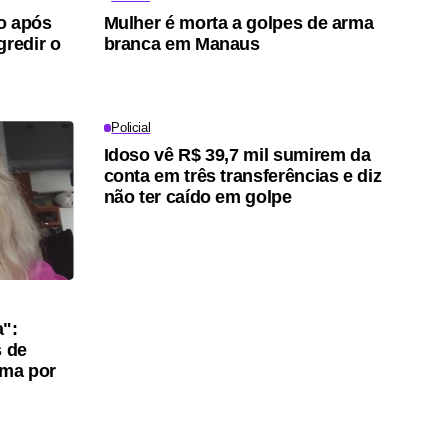
o após
Mulher é morta a golpes de arma
gredir o
branca em Manaus
Policial
Idoso vê R$ 39,7 mil sumirem da
conta em três transferências e diz
não ter caído em golpe
a":
s de
ama por