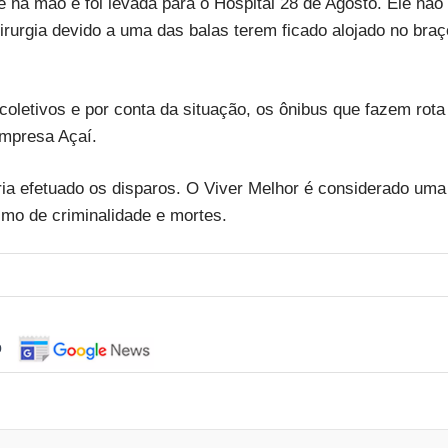
 na mão e foi levada para o Hospital 28 de Agosto. Ele não
cirurgia devido a uma das balas terem ficado alojado no braç
coletivos e por conta da situação, os ônibus que fazem rota
empresa Açaí.
ia efetuado os disparos. O Viver Melhor é considerado uma
imo de criminalidade e mortes.
o