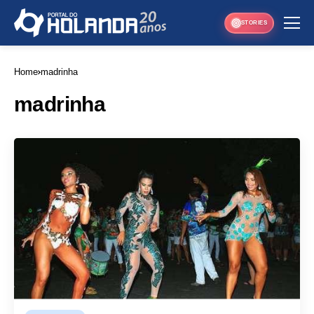
STORIES
Home
madrinha
madrinha