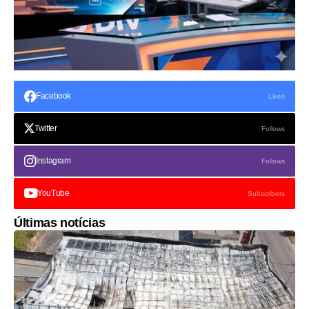
Facebook
Likes
Twitter
Follows
Instagram
Follows
YouTube
Subscribers
Últimas notícias