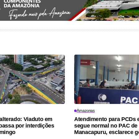
Amazonas
 alterado: Viaduto em
Atendimento para PCDs e
assa por interdições
segue normal no PAC de
omingo
Manacapuru, esclarece 