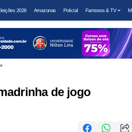
leições 2026
Amazonas
Policial
Famosos & TV
M
te
madrinha de jogo