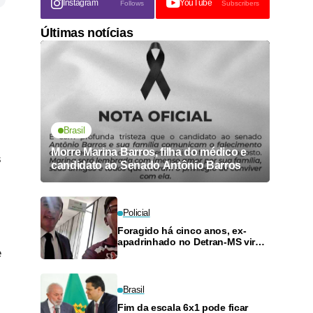
Instagram
YouTube
Follows
Subscribers
Últimas notícias
Brasil
Morre Marina Barros, filha do médico e
s
candidato ao Senado Antônio Barros
Policial
Foragido há cinco anos, ex-
apadrinhado no Detran-MS vira
e
réu de novo — e é achado
fazendo frete
Brasil
Fim da escala 6x1 pode ficar