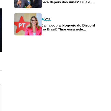
para depois das urnas: Lula e
Alcolumbre discutem adiamento
Brasil
Janja cobra bloqueio do Discord
no Brasil: "tirar essa rede
horrorosa do ar"