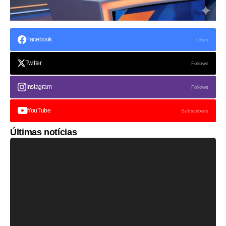
Facebook
Likes
Twitter
Follows
Instagram
Follows
YouTube
Subscribers
Últimas notícias